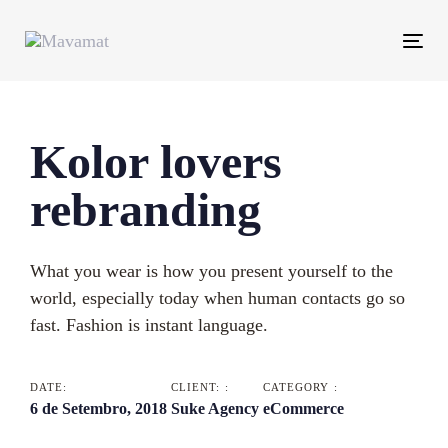
Skip
Skip
links
to
Tog
primary
nav
navigation
Skip
Kolor lovers
to
content
rebranding
What you wear is how you present yourself to the
world, especially today when human contacts go so
fast. Fashion is instant language.
DATE:
CLIENT: :
CATEGORY :
6 de Setembro, 2018
Suke Agency
eCommerce